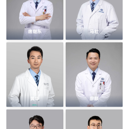
唐继东
马壮
黄华
廖麒
> 医学博士 <