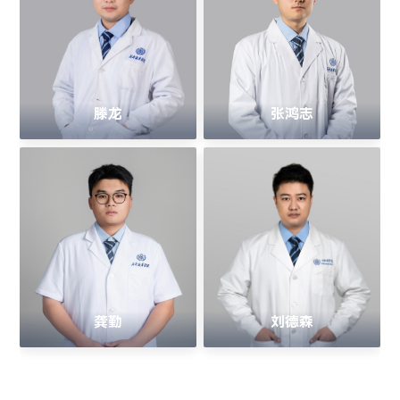
滕龙
张鸿志
龚勤
刘德森