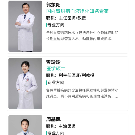
郭东阳
国内肾脏病血液净化知名专家
职称：
主任医师/教授
专业方向
各种血管通路技术（包括各种中心静脉临时和
长期血透导管置入术、动静脉内瘘成形术、血
管搭桥内瘘术、肘部高位内瘘、人工血管内瘘
和各种血管通路并发症的微创介入治疗）、腹
膜透析置管术、肾穿刺活检术和肾活检病理诊
曾玲玲
断、肾囊肿穿刺抽液固化治疗等，有较高的肾
医学硕士
脏病理诊断水平。 诊治各种原发性、继发性和
职称：
副主任医师/副教授
遗传性肾脏疾病以及风湿免疫病，尤其在慢性
肾炎、IgA肾病、难治性肾病综合征、系统性红
专业方向
斑狼疮及狼疮性肾炎、过敏性紫癜及紫癜性肾
各种肾脏疾病的诊治包括原发性和继发性肾小
炎、乙型和丙型病毒性肝炎相关性肾炎、高血
球肾炎、肾小管间质疾病和长期血液透析、腹
压肾病、糖尿病肾病、痛风性肾病、尿酸盐肾
膜透析患者的管理。精通血液透析、血液透析
病、淀粉样变性肾病、多发性骨髓瘤性肾病、
滤过、血液灌流、中心静脉置管术、人工动静
脂蛋白肾病、系统性血管炎、类风湿性关节
脉内瘘手术，对肾性贫血、肾性高血压、肾性
炎、干燥综合征、皮肌炎/多发性肌炎、系统性
周基凤
骨病等肾脏慢性并发症和常见风湿免疫疾病的
硬化症（硬皮病）、白塞氏病、强直性脊柱
职称：
主治医师
诊治有丰富的临床经验。
炎、骨关节炎等疾病的诊治，以及慢性肾功能
专业方向