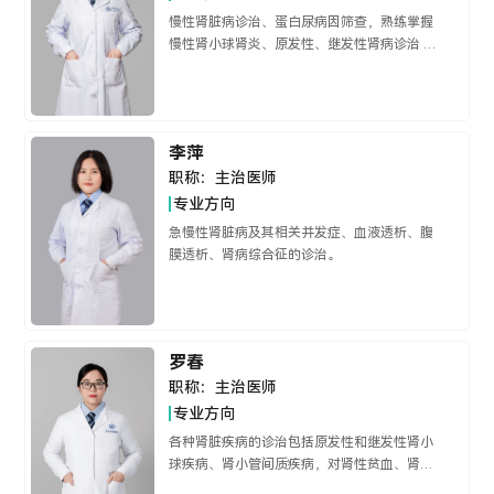
衰竭一体化治疗和危重病人救治等方面有丰富
慢性肾脏病诊治、蛋白尿病因筛查，熟练掌握
的临床经验。精通血液透析、腹膜透析、连续
慢性肾小球肾炎、原发性、继发性肾病诊治 ，
性肾替代治疗（CRRT）、血浆置换、血浆吸附
可独立完成穿刺置管血液透析治疗。
及其它血液净化技术。
李萍
职称：
主治医师
专业方向
急慢性肾脏病及其相关并发症、血液透析、腹
膜透析、肾病综合征的诊治。
罗春
职称：
主治医师
专业方向
各种肾脏疾病的诊治包括原发性和继发性肾小
球疾病、肾小管间质疾病，对肾性贫血、肾性
高血压、肾性骨病等慢性并发症的治疗。尤其