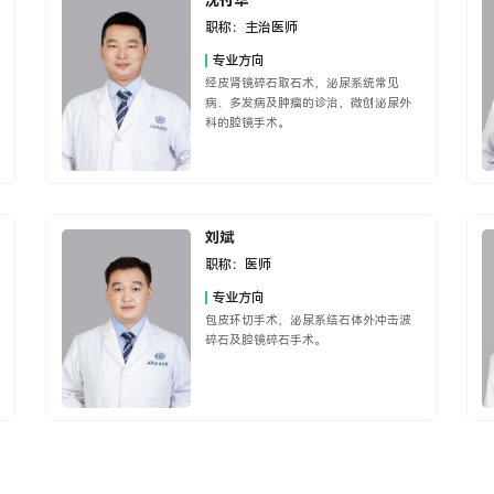
沈付华
职称：
主治医师
专业方向
经皮肾镜碎石取石术，泌尿系统常见
病、多发病及肿瘤的诊治，微创泌尿外
科的腔镜手术。
刘斌
职称：
医师
专业方向
包皮环切手术，泌尿系结石体外冲击波
碎石及腔镜碎石手术。