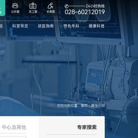



24小时热线

028-60212019
公众版
员工版
长者版
版
绍
科室导览
就医指南
特色专科
健康科普
您现在的位置：首页 - 医生介绍
中心及其他
专家搜索