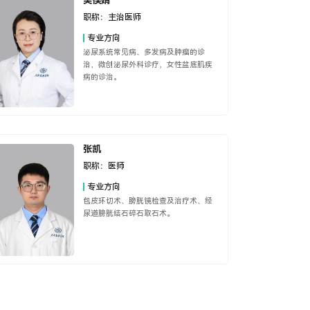
吴俣婧
职称：
主治医师
专业方向
泌尿系统常见病、多发病及肿瘤的诊
治，微创泌尿外科诊疗，女性盆底肌疾
病的诊治。
张凯
职称：
医师
专业方向
包皮环切术、膀胱镜检查及治疗术、经
尿道膀胱结石碎石取石术。