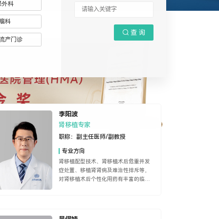
经外科
瘤科

查 询
流产门诊
李阳波
肾移植专家
职称：
副主任医师/副教授
专业方向
肾移植配型技术、肾移植术后危重并发
症处置、移植肾肾病及难治性排斥等，
对肾移植术后个性化用药有丰富的临床
经验。