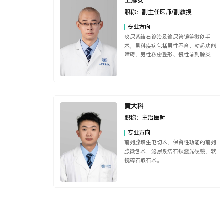
王豫安
职称：
副主任医师/副教授
专业方向
泌尿系结石诊治及输尿管镜等微创手
术，男科疾病包括男性不育、勃起功能
障碍、男性私密整形、慢性前列腺炎
等。
黄大科
职称：
主治医师
专业方向
前列腺增生电切术、保留性功能的前列
腺微创术，泌尿系结石钬激光硬镜、软
镜碎石取石术。