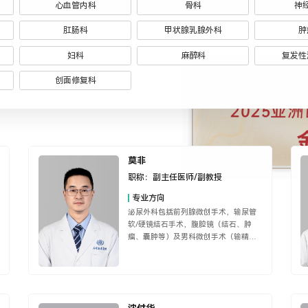
心血管内科
骨科
神
肛肠科
甲状腺乳腺外科
肿
妇科
麻醉科
复发性
创面修复科
莫非
职称：
副主任医师/副教授
专业方向
泌尿外科包括前列腺微创手术，输尿管
软/硬镜结石手术，腹腔镜（结石、肿
瘤、囊肿等）及男科微创手术（输精
管、包皮相关疾病、精索静脉曲张
等），并在泌尿外科及男科疾病诊治方
面有较高造诣。