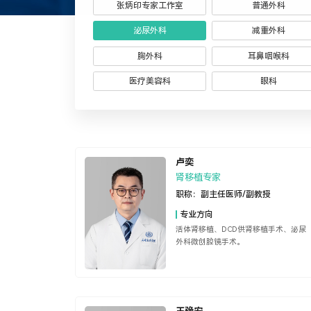
张炳印专家工作室
普通外科
泌尿外科
减重外科
胸外科
耳鼻咽喉科
医疗美容科
眼科
卢奕
肾移植专家
职称：
副主任医师/副教授
专业方向
活体肾移植、DCD供肾移植手术、泌尿
外科微创腔镜手术。