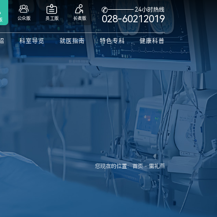



24小时热线

028-60212019
公众版
员工版
长者版
版
绍
科室导览
就医指南
特色专科
健康科普
您现在的位置：首页 - 雷礼燕