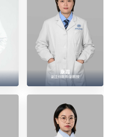
康霞
副主任医师/副教授

