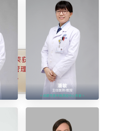
潘敏
主任医师/教授
<
> 成都市老年病质控中心专家 <

