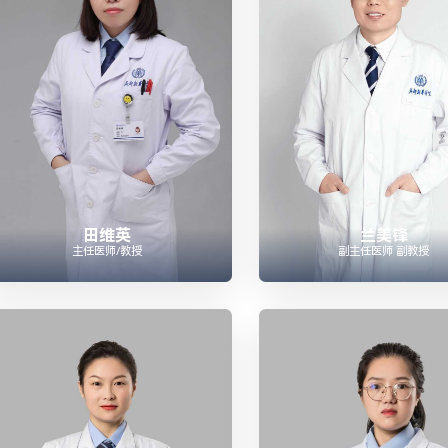
田维英
兰美锋
主任医师/教授
副主任医师 副教授



