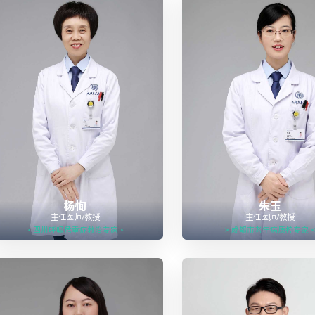
杨恂
朱玉
主任医师/教授
主任医师/教授
> 四川呼吸危重症救治专家 <
> 成都市老年病质控专家 



