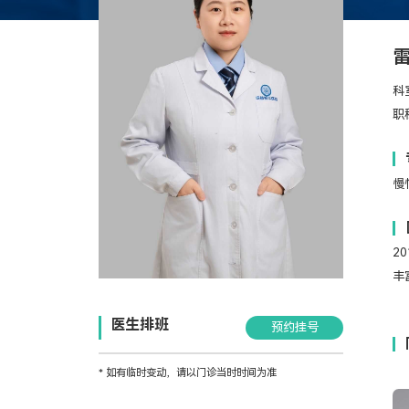
科
职
慢
2
丰
医生排班
预约挂号
* 如有临时变动，请以门诊当时时间为准