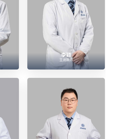
李颖
主治医师

