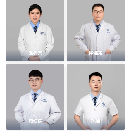
陈秀君
崔海东
周绿阳
孙船