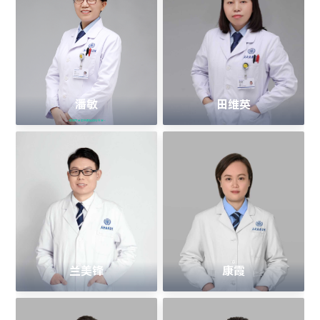
潘敏
田维英
> 成都市老年病质控中心专家 <
兰美锋
康霞