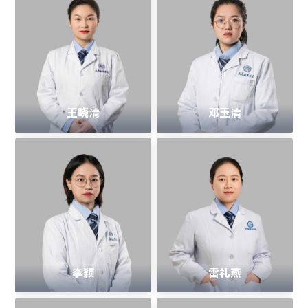
王晓清
邓玉清
李颖
雷礼燕