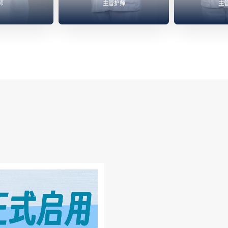
师
主管护师
主



