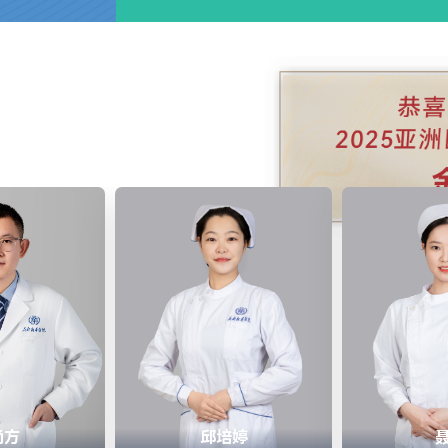
尚方
邱培婷