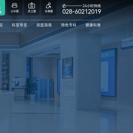



24小时热线

028-60212019
公众版
员工版
长者版
版
绍
科室导览
就医指南
特色专科
健康科普