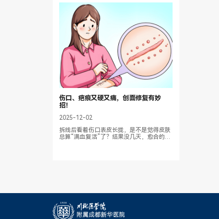
伤口、疤痕又硬又痛，创面修复有妙
招！
2025-12-02
拆线后看着伤口表皮长拢，是不是觉得皮肤
总算“满血复活”了？结果没几天，愈合的地
方摸起来硬邦邦，