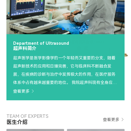
Department of Ultrasound
超声科简介
超声医学是医学影像学的一个年轻而又重要的分支，随着
超声新技术的应用和日臻完善，它与临床科不断融合发
展，在疾病的诊断与治疗中发挥极大的作用，在医疗服务
体系中占有越来越重要的地位。 我院超声科现有全身应用
型彩色多普勒超声诊断仪9台（其中GE LOGIQ-E11 1台，
查看更多

飞利浦Q5 1台，飞利浦A30 3台，迈瑞R9T 2台，迈瑞M7
便携式1 台，日立飞响60 1台），经颅彩色多普勒1台。
TEAM OF EXPERTS
查看更多

医生介绍