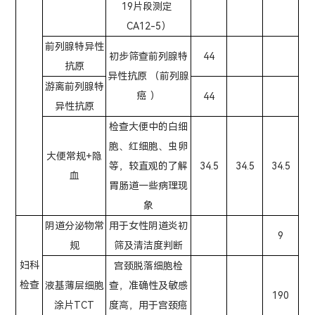
19片段测定
CA12-5）
前列腺特异性
初步筛查前列腺特
44
抗原
异性抗原 （前列腺
游离前列腺特
癌 ）
44
异性抗原
检查大便中的白细
胞、红细胞、虫卵
大便常规+隐
等，较直观的了解
34.5
34.5
34.5
血
胃肠道一些病理现
象
阴道分泌物常
用于女性阴道炎初
9
规
筛及清洁度判断
妇科
宫颈脱落细胞检
检查
液基薄层细胞
查，准确性及敏感
190
涂片TCT
度高，用于宫颈癌