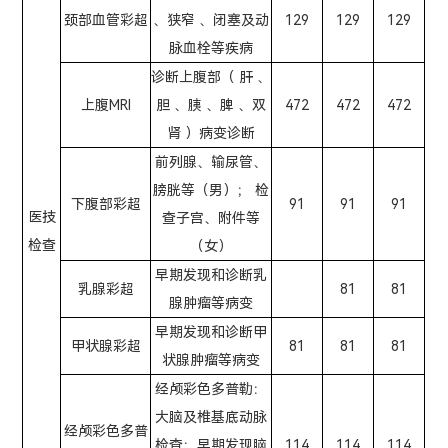
颈部血管彩超
、狭窄 、闭塞及动
129
129
129
脉血栓等疾病
诊断上腹部（ 肝 、
上腹MRI
胆 、胰 、脾 、双
472
472
472
肾 ）病变诊断
前列腺、输尿管、
膀胱等（男）； 检
下腹部彩超
91
91
91
医技
查子宫、附件等
检查
（女）
早期发现和诊断乳
乳腺彩超
81
81
腺肿瘤等病变
早期发现和诊断甲
甲状腺彩超
81
81
81
状腺肿瘤等病变
经颅彩色多普勒：
大脑及椎基底动脉
经颅彩色多普
检查；早期发现脑
114
114
114