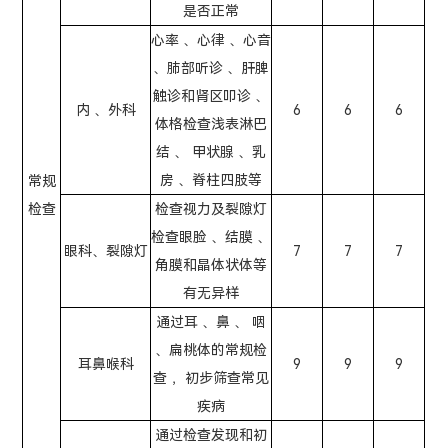
是否正常
心率 、心律 、心音
、肺部听诊 、肝脾
触诊和肾区叩诊 、
内 、外科
6
6
6
体格检查浅表淋巴
结 、 甲状腺 、乳
房 、脊柱四肢等
常规
检查
检查视力及裂隙灯
检查眼脸 、结膜 、
眼科、裂隙灯
7
7
7
角膜和晶体状体等
有无异样
通过耳 、鼻 、 咽
、扁桃体的常规检
耳鼻喉科
9
9
9
查 ，初步筛查常见
疾病
通过检查发现和初