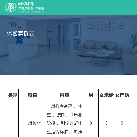
体检套餐五
类别
项目
内容
男
女未婚
女已婚
一般检查身高 、体
重 、腰围、血压和
一般检查
脉搏 ，科学判断体
0
0
0
重是否标准、 血压