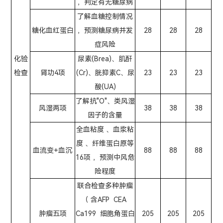
，判定有无糖尿病
了解血糖控制情况
糖化血红蛋白
，预测糖尿病并发
28
28
28
症风险
化验
尿素(Brea)、肌酐
检查
肾功4项
(Cr)、胱抑素C、尿
23
23
23
酸(UA)
了解抗"O"、类风湿
风湿两项
38
38
38
因子的含量
全血粘度 、血浆粘
度 、纤维蛋白原等
血流变+血沉
88
88
88
16项 ，预测中风危
险程度
联合检查多种肿瘤
（ 含AFP CEA
肿瘤五项
Ca199 细胞角蛋白
205
205
205