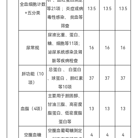
析 、血红蛋白测定
全血细胞计数
等21项 ；炎症或病
13.5
13.5
13.5
+五分类
毒性感染、 贫血等
筛查
尿液比重、蛋白、
糖、细胞等11项；
尿常规
16
16
16
泌尿系统感染及肾
脏等疾病检查
总蛋白 、 白蛋白
肝功能（10
、球蛋白 、胆红素
37
37
37
项）
等10项
主要用于胆固醇、
甘油三脂、高密度
血脂（4项）
13
13
13
脂蛋白、低密度脂
蛋白等
空腹血葡萄糖测定
空腹血糖
4
4
4