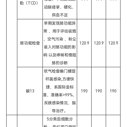
勒（TCD）
动脉痉挛、硬化、
供血不足
早期发现肺功能异
常 ，用于评估吸烟
、空气污染 、粉尘
肺功能检查
120.9
120.9
120.9
吸入对肺功能的影
响 以及哮喘和慢阻
肺的诊断
吹气检查幽门螺旋
杆菌感染,方便快
捷，系国际金标
碳13
190
190
190
准，准确率>99%，
反映感染情况，指
导治疗。
5分类血细胞分