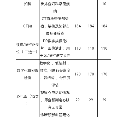
妇科
步排查妇科常见疾
10
病
CT胸检查肺部炎
CT胸
症、结核及肺部占
184
184
184
位病变筛查
DR数字成像/胶
颈椎/腰椎正侧
片：图像清晰；用
110
110
110
位（ 二选一）
于颈/腰椎病变诊断
数字化 、低辐射 、
数字化骨密度
精准;可进行骨密度
170
170
170
检测
、骨结构 、骨强度
评估
观察心电活动情况
心电图（12导
，筛查和判定心脏
29
29
29
）
有无异常
诊断颈部血管硬化